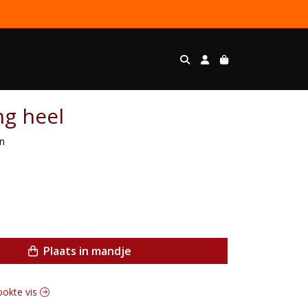
ng heel
en
Plaats in mandje
rookte vis