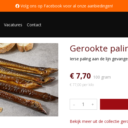
 Volg ons op Facebook voor al onze aanbiedingen
!
Vacatures
Contact
Gerookte pali
Ierse paling aan de lijn gevang
€ 7,70
100 gram
€ 77,00 per kilo
–
+
Bekijk meer uit de collectie ge