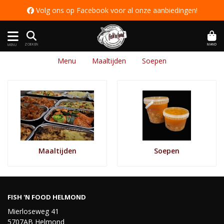
 Volg ons op Facebook voor al onze aanbiedingen
!
MAND
ZOEKEN
MENU
Menu
Maaltijden
Soepen
Maaltijden
Soepen
FISH 'N FOOD HELMOND
Mierloseweg 41
5707AB Helmond