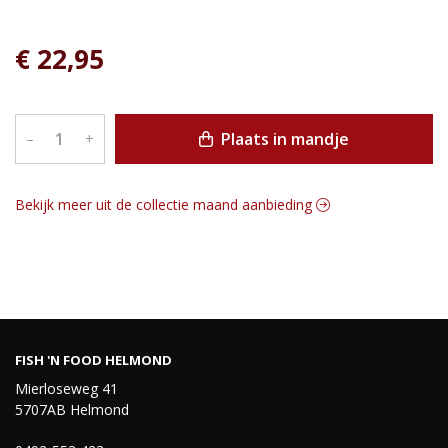
€ 22,95
Plaats in mandje
–
+
Bekijk meer uit de collectie maand aanbieding
FISH 'N FOOD HELMOND
Mierloseweg 41
5707AB Helmond