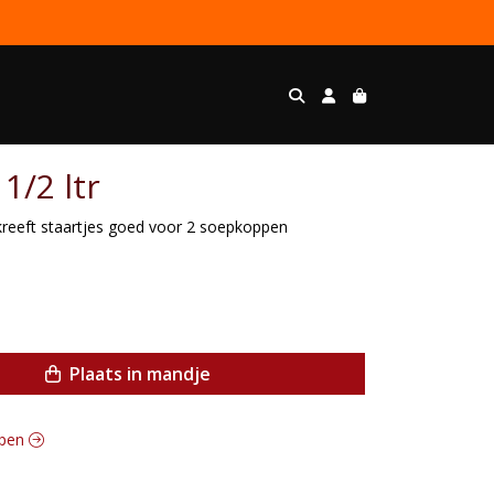
1/2 ltr
kreeft staartjes goed voor 2 soepkoppen
Plaats in mandje
epen