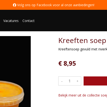
 Volg ons op Facebook voor al onze aanbiedingen
!
Vacatures
Contact
Kreeften soep 
Kreeftensoep gevuld met rivier
€ 8,95
–
+
Bekijk meer uit de collectie so