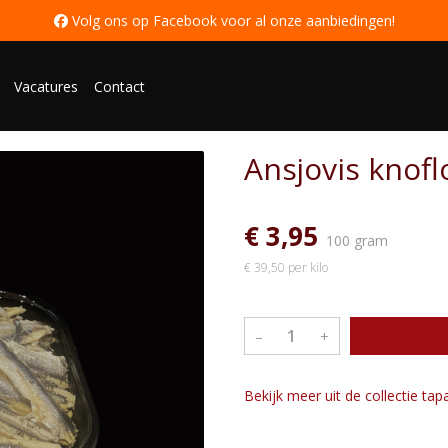
 Volg ons op Facebook voor al onze aanbiedingen
!
Vacatures
Contact
Ansjovis knofl
€ 3,95
100 gram
€ 39,50 per kilo
–
+
Bekijk meer uit de collectie ta