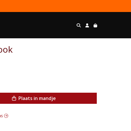
ook
Plaats in mandje
pas