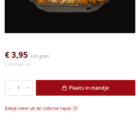
€ 3,95
100 gram
€ 39,50 per kilo
Plaats in mandje
–
+
Bekijk meer uit de collectie tapas