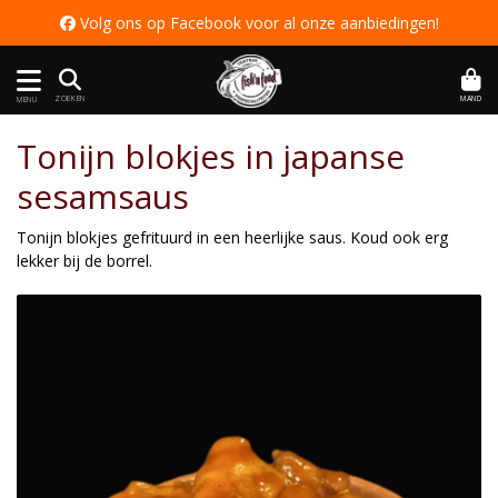
 Volg ons op Facebook voor al onze aanbiedingen
!
MAND
ZOEKEN
MENU
Tonijn blokjes in japanse
sesamsaus
Tonijn blokjes gefrituurd in een heerlijke saus. Koud ook erg
lekker bij de borrel.