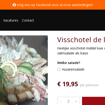
 Volg ons op Facebook voor al onze aanbiedingen
!
Vacatures
Contact
Visschotel de 
Heelijke visschotel middel luxe
zalmsalade als basis
Welke salade?
Huzarensalade
€ 19,95
per persoon
–
+