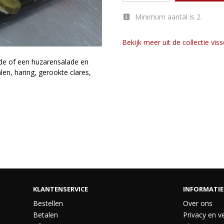
Minimum aantal is 2.
Bekijk meer uit de collectie vis
de of een huzarensalade en
en, haring, gerookte clares,
KLANTENSERVICE
INFORMATIE
Bestellen
Over ons
Betalen
Privacy en ve