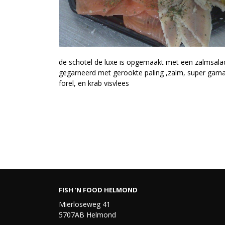
de schotel de luxe is opgemaakt met een zalmsala
gegarneerd met gerookte paling ,zalm, super garnal
forel, en krab visvlees
FISH 'N FOOD HELMOND
Mierloseweg 41
5707AB Helmond