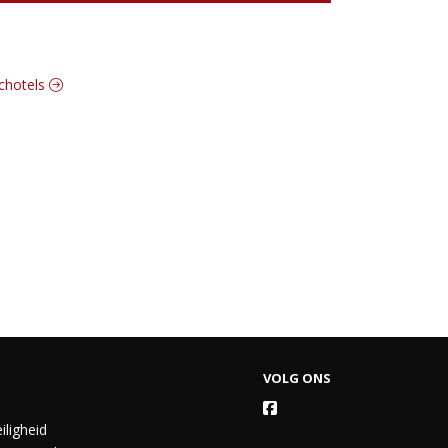
schotels
VOLG ONS
iligheid