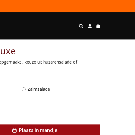
luxe
 opgemaakt , keuze uit huzarensalade of
Zalmsalade
Plaats in mandje